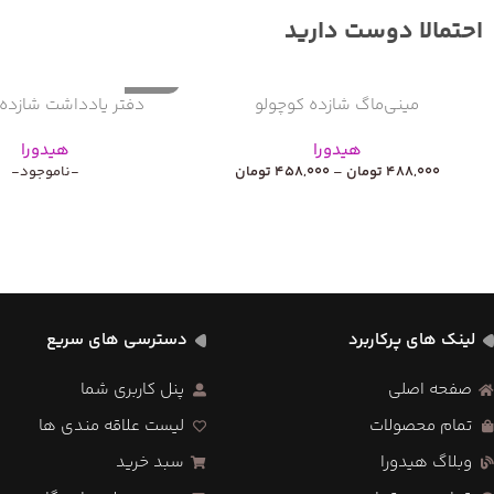
احتمالا دوست دارید
ناموجود
مینی‌ماگ شازده کوچولو
دفتر یادداشت شازده 
هیدورا
هیدورا
488,000
تومان
–
458,000
تومان
-ناموجود-
لینک های پرکاربرد
دسترسی های سریع
صفحه اصلی
پنل کاربری شما
تمام محصولات
لیست علاقه مندی ها
وبلاگ هیدورا
سبد خرید