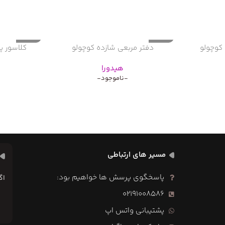
ناموجود
ناموجود
کوچولو
دفتر مربعی شازده کوچولو
کلاسور پ
هیدورا
-ناموجود-
مسیر های ارتباطی
پاسخگوی پرسش ها خواهیم بود:
اگ
02191008586
پشتیبانی واتس اپ