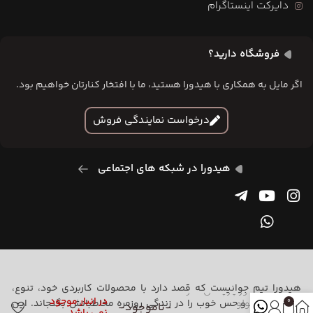
دایرکت اینستاگرام
فروشگاه دارید؟
اگر مایل به همکاری با هیدورا هستید، ما با افتخار کنارتان خواهیم بود.
درخواست نمایندگی فروش
هیدورا در شبکه های اجتماعی
هیدورا تیم جوانیست که قصد دارد با محصولات کاربردی خود، تنوع،
کلاسور پارچه ای شازده
در انبار موجود
کوچولو
خلاقیت، رنگ و حس خوب را در زندگی روزمره مخاطبانش بگنجاند. این
0
-ناموجود-