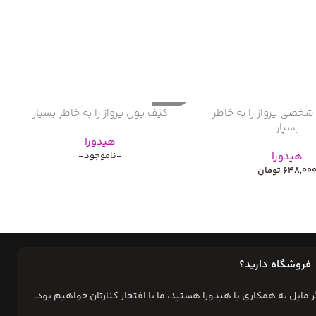
ناموجود
شخصی پرواز را به خاطر
کیف پول پرواز را به خاطر بسپار
بسپار
هیدورا
هیدورا
-ناموجود-
648,00
تومان
فروشگاه دارید؟
ر مایل به همکاری با هیدورا هستید، ما با افتخار کنارتان خواهیم بود.