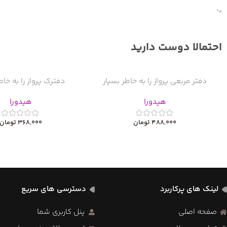
“`
احتمالا دوست دارید
دفتر مربعی پرواز را به خاطر بسپار
دفترک پرواز را به خاط
هیدورا
هیدورا
488,000
تومان
368,000
تومان
لینک های پرکاربرد
دسترسی های سریع
صفحه اصلی
پنل کاربری شما