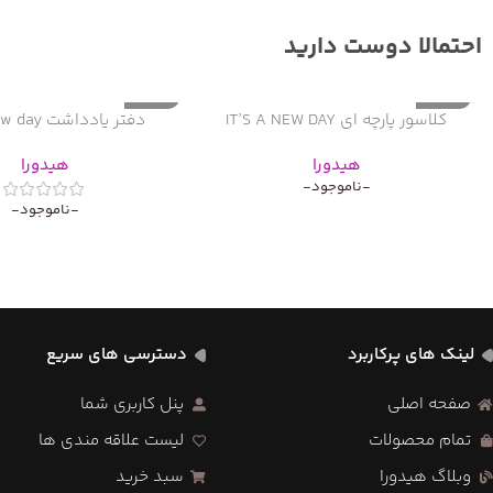
احتمالا دوست دارید
ناموجود
ناموجود
کلاسور پارچه ای IT’S A NEW DAY
دفتر یادداشت It’s a new day
هیدورا
هیدورا
-ناموجود-
-ناموجود-
لینک های پرکاربرد
دسترسی های سریع
صفحه اصلی
پنل کاربری شما
تمام محصولات
لیست علاقه مندی ها
وبلاگ هیدورا
سبد خرید