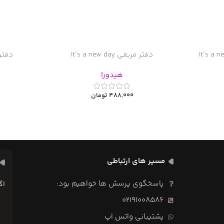
دفتر مربعی It’s a new day
دفترک ew day
هیدورا
0
488,000
تومان
مسیر های ارتباطی
پاسخگوی پرسش ها خواهیم بود:
اگ
02191008586
پشتیبانی واتس اپ