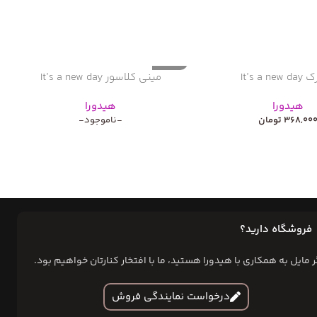
ناموجود
It’s a n
مینی کلاسور It’s a new day
هیدورا
هیدورا
368,00
تومان
-ناموجود-
فروشگاه دارید؟
ر مایل به همکاری با هیدورا هستید، ما با افتخار کنارتان خواهیم بود.
درخواست نمایندگی فروش