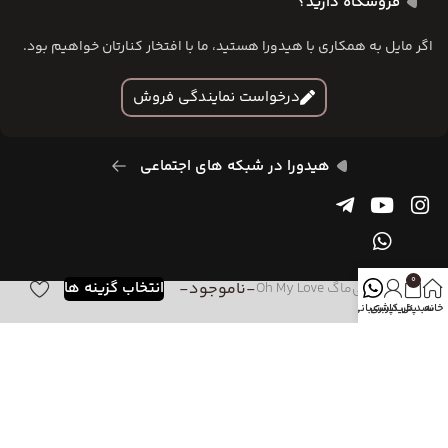
فروشگاه دارید؟
اگر مایل به همکاری با هیدورا هستید، ما با افتخار کنارتان خواهیم بود.
درخواست نمایندگی فروش
هیدورا در شبکه های اجتماعی
0
-ناموجود-
انتخاب گزینه ها
مینی‌ماگ Oh My Love
خانه
سبد خرید
پنل کاربری
پشتیبانی
هیدورا تیم جوانیست که قصد دارد با محصولات کاربردی خود، تنوع،
خلاقیت، رنگ و حس خوب را در زندگی روزمره مخاطبانش بگنجاند. این
مجموعه شامل طراحان خلاقیست که طراحی های خود را با این هدف و
برای محصولات خاص هیدورا انجام میدهند و تمام حواسشان پیِ به جا
گذاشتن حس خوب در لحظه های همراهانش است. آنچه در این مجموعه
مهم است، کاربردی کردن هنر و زنده کردن رنگ ها و نشان دادن روی