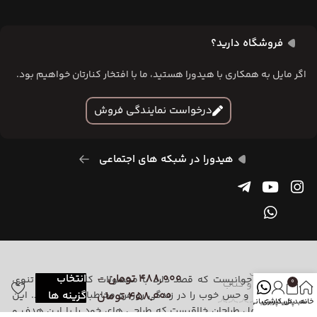
فروشگاه دارید؟
اگر مایل به همکاری با هیدورا هستید، ما با افتخار کنارتان خواهیم بود.
درخواست نمایندگی فروش
هیدورا در شبکه های اجتماعی
مینی‌ماگ
488,000
تومان
–
انتخاب
هیدورا تیم جوانیست که قصد دارد با محصولات کاربردی خود، تنوع،
چای و کتاب
0
458,000
تومان
گزینه ها
خلاقیت، رنگ و حس خوب را در زندگی روزمره مخاطبانش بگنجاند. این
خانه
سبد خرید
پنل کاربری
پشتیبانی
مجموعه شامل طراحان خلاقیست که طراحی های خود را با این هدف و