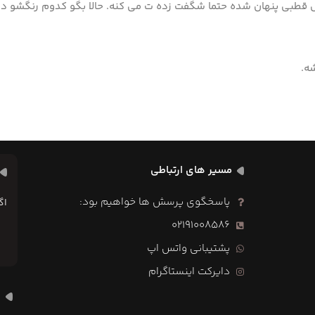
 قطبی پنهان شده حتما شگفت زده ت می کنه. حالا بگو کدوم رنگشو 
ه.
مسیر های ارتباطی
پاسخگوی پرسش ها خواهیم بود:
اگ
02191008586
پشتیبانی واتس اپ
دایرکت اینستاگرام
ه